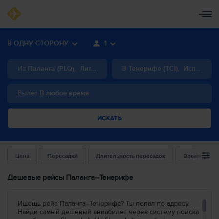
В ОДНУ СТОРОНУ
1
Из
Паланга
(
PLQ
)
,
Литва
В
Тенерифе
(
TCI
)
,
Испания
Вылет
В любое время
ИСКАТЬ
Цена
Пересадки
Длительность пересадок
Время выле
Дешевые рейсы Паланга–Тенерифе
Ищешь рейс Паланга–Тенерифе? Ты попал по адресу.
Найди самый дешевый авиабилет через систему поиска