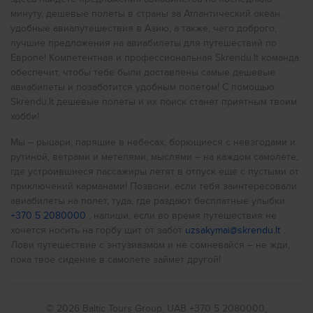
минуту, дешевые полеты в страны за Атлантический океан,
Дешевые авиабилеты в
Ливерпуль
удобные авиапутешествия в Азию, а также, чего доброго,
лучшие предложения на авиабилеты для путешествий по
Дешевые авиабилеты в
Глазго
Европе! Компетентная и профессиональная Skrendu.lt команда
Дешевые авиабилеты в
Бирмингем
обеспечит, чтобы тебе были доставлены самые дешевые
авиабилеты и позаботится удобным полетом! С помощью
Дешевые авиабилеты в
Стамбул
Skrendu.lt дешевые полеты и их поиск станет приятным твоим
Дешевые авиабилеты в
хобби!
Анталию
Дешевые авиабилеты в
Киев
Мы – рыцари, парящие в небесах, борющиеся с невзгодами и
рутиной, ветрами и метелями, мыслями – на каждом самолете,
Дешевые авиабилеты в
Варну
где устроившиеся пассажиры летят в отпуск еще с пустыми от
приключений карманами! Позвони, если тебя заинтересовали
Дешевые авиабилеты в
Хургаду
авиабилеты на полет, туда, где раздают бесплатные улыбки
Дешевые авиабилеты в
Берлин
+370 5 2080000
, напиши, если во время путешествия не
хочется носить на горбу щит от забот
uzsakymai@skrendu.lt
.
Дешевые авиабилеты в
Франкфурт
Лови путешествие с энтузиазмом и не сомневайся – не жди,
Дешевые авиабилеты в
Стокгольм
пока твое сидение в самолете займет другой!
Дешевые авиабилеты в
Родос
Дешевые авиабилеты в
Кос
© 2026 Baltic Tours Group, UAB
+370 5 2080000,