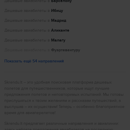
Дешевые авиабилеты в
Барселону
Политика приватности в отношении кандидатов
Дешевые авиабилеты в
Ибицу
Настройки файлов cookie
Дешевые авиабилеты в
Мадрид
Дешевые авиабилеты в
Аликанте
Дешевые авиабилеты в
Малагу
Дешевые авиабилеты в
Фуэртевентуру
Дешевые авиабилеты в
Париж
Показать ещё 54 направлений
Дешевые авиабилеты в
Ниццу
Дешевые авиабилеты в
Порту
Skrendu.lt – это удобная поисковая платформа дешевых
полетов для путешественников, которые ищут лучшие
Дешевые авиабилеты в
Нью-Йорк
предложения полетов и неповторимых испытаний. Мы готовы
Дешевые авиабилеты в
Рим
прислушаться к твоим желаниям и рассказам путешествий, а
выслушав – их осуществим! Теперь – особенно благоприятное
Дешевые авиабилеты в
Милан
время для авиаперелетов!
Дешевые авиабилеты в
Прагу
Skrendu.lt предлагает различные направления и авиалинии:
Дешевые авиабилеты в
Лондон
здесь найдете предложения авиабилетов на последнюю