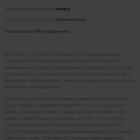
Capodichino Airport (NAP)
Treviso Sant Angelo (TSF)
Дешевые авиабилеты в
Малагу
Vincenzo Magliocco (CIY)
Gino Lisa (FOG)
Дешевые авиабилеты в
Фуэртевентуру
Cristoforo Colombo (GOA)
Grottaglie (TAR)
Дешевые авиабилеты в
Париж
Показать ещё 54 направлений
Punta Raisi (PMO)
Albenga (ALL)
Дешевые авиабилеты в
Ниццу
Corrado Baccarini (GRS)
Harbour (ISH)
Дешевые авиабилеты в
Порту
Skrendu.lt – это удобная поисковая платформа дешевых
Parma (PMF)
Corrado Gex Airport (AOT)
полетов для путешественников, которые ищут лучшие
Дешевые авиабилеты в
Нью-Йорк
Arbatax (TTB)
предложения полетов и неповторимых испытаний. Мы готовы
Harbour (RRO)
Дешевые авиабилеты в
Рим
прислушаться к твоим желаниям и рассказам путешествий, а
Crotone (CRV)
выслушав – их осуществим! Теперь – особенно благоприятное
Lampedusa (LMP)
Дешевые авиабилеты в
Милан
Linate (LIN)
время для авиаперелетов!
Galileo Galilei (PSA)
Дешевые авиабилеты в
Прагу
Fiumicino (FCO)
Skrendu.lt предлагает различные направления и авиалинии:
Air Base (DCI)
Дешевые авиабилеты в
Лондон
здесь найдете предложения авиабилетов на последнюю
Palese (BRI)
минуту, дешевые полеты в страны за Атлантический океан,
Marina Di Massa (QMM)
Дешевые авиабилеты в
Ливерпуль
удобные авиапутешествия в Азию, а также, чего доброго,
Malpensa (MXP)
Dolomiti (BZO)
лучшие предложения на авиабилеты для путешествий по
Дешевые авиабилеты в
Глазго
Reggio Di Calabria (REG)
Европе! Компетентная и профессиональная Skrendu.lt команда
Pantelleria (PNL)
Дешевые авиабилеты в
Бирмингем
обеспечит, чтобы тебе были доставлены самые дешевые
Harbour (PRJ)