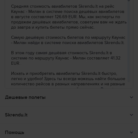
Искать все рейсы по этим критериям:
Средняя стоимость авиабилетов Skrendu.lt на рейс
Каунас–Милан
Вт, нояб., 3
Каунас - Милан в системе поиска дешёвых авиабилетов
в августе составляет 126.69 EUR. Мы, как эксперты по
Искать
продажам дешёвых авиабилетов, советуем вам не ждать
до завтра и купить билеты прямо сейчас.
Самую дешёвую стоимость билетов по маршруту Каунас
- Милан найди в системе поиска авиабилетов Skrendu.lt.
В этом году самая дешёвая стоимость Skrendu.lt в
системе по маршруту Каунас - Милан составляет 41.32
EUR.
Искать и приобретать авиабилеты Skrendu.lt быстро,
легко и удобно! Здесь ты всегда можешь найти большое
количество рейсов в разных направлениях и на разные
даты, как дешевых авиакомпаний, таких как Ryanair и
Wizzair, так и регулярных авиакомпаний, таких как LOT,
Дешевые полеты
Lufthansa и AirBaltic. Забудь все свои заботы и вверь
покупку авиабилетов в профессиональные Skrendu.lt
Поиск перелета
руки.
Skrendu.lt
Предложения дешевых авиарейсов
Про Италию
О нас
Страны
Помощь
Искушает Италия? Отличный выбор! Эта страна
Условия и правила