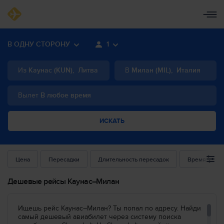
В ОДНУ СТОРОНУ
1
Из
Каунас
(
KUN
)
,
Литва
В
Милан
(
MIL
)
,
Италия
Вылет
В любое время
ИСКАТЬ
Цена
Пересадки
Длительность пересадок
Время выле
Дешевые рейсы Каунас–Милан
Ищешь рейс Каунас–Милан? Ты попал по адресу. Найди
самый дешевый авиабилет через систему поиска