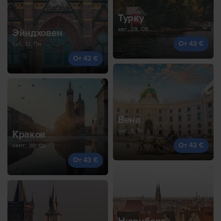
Турку
авг., 29, Сб
Эйндховен
От 43 €
окт., 12, Пн
От 42 €
Вена
окт., 6, Вт
Краков
От 43 €
сент., 30, Ср
От 43 €