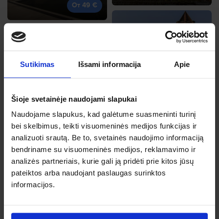
От 49 €
Sutikimas
Išsami informacija
Apie
Дортмунд
нояб., 8, Вс
Дублин
От 54 €
нояб., 27, Пт
Šioje svetainėje naudojami slapukai
От 50 €
Naudojame slapukus, kad galėtume suasmeninti turinį
bei skelbimus, teikti visuomeninės medijos funkcijas ir
analizuoti srautą. Be to, svetainės naudojimo informaciją
bendriname su visuomeninės medijos, reklamavimo ir
analizės partneriais, kurie gali ją pridėti prie kitos jūsų
Турин
pateiktos arba naudojant paslaugas surinktos
сент., 28, Пн
Будапешт
informacijos.
От 54 €
окт., 19, Пн
От 54 €