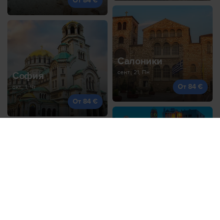
От 84 €
Салоники
сент., 21, Пн
София
От 84 €
окт., 1, Чт
От 84 €
Амстердам
окт., 1, Чт
Кутаиси
От 85 €
окт., 30, Пт
От 85 €