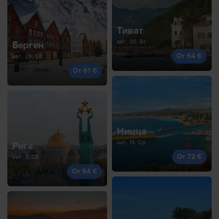
Тиват
авг., 30, Вс
Берген
От 64 €
авг., 29, Сб
От 61 €
Ницца
окт., 14, Ср
Рига
От 72 €
окт., 3, Сб
От 64 €