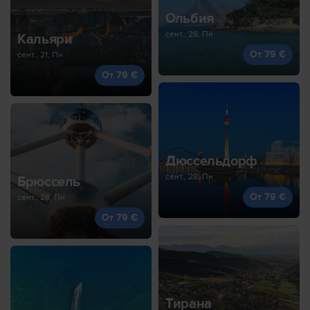
Ольбия
сент., 28, Пн
Кальяри
От 79 €
сент., 21, Пн
От 79 €
Дюссельдорф
сент., 28, Пн
Брюссель
От 79 €
сент., 28, Пн
От 79 €
Тирана