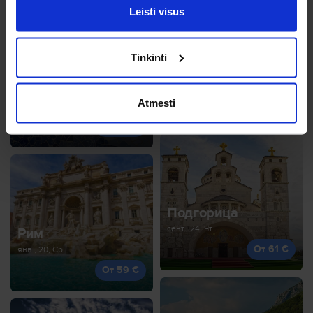
Leisti visus
Tinkinti
Мальта
нояб., 8, Вс
Барселона
Atmesti
От 57 €
нояб., 15, Вс
От 55 €
Подгорица
сент., 24, Чт
Рим
От 61 €
янв., 20, Ср
От 59 €