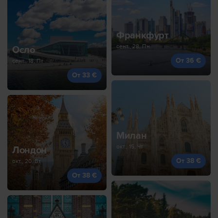
Франкфурт
сент., 28, Пн
Осло
От 36 €
сент., 18, Пт
От 33 €
Милан
окт., 15, Чт
Лондон
От 38 €
окт., 20, Вт
От 38 €