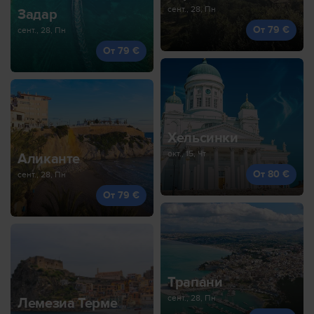
сент., 28, Пн
Задар
От 79 €
сент., 28, Пн
От 79 €
Хельсинки
окт., 15, Чт
Аликанте
От 80 €
сент., 28, Пн
От 79 €
Трапани
сент., 28, Пн
Лемезиа Терме