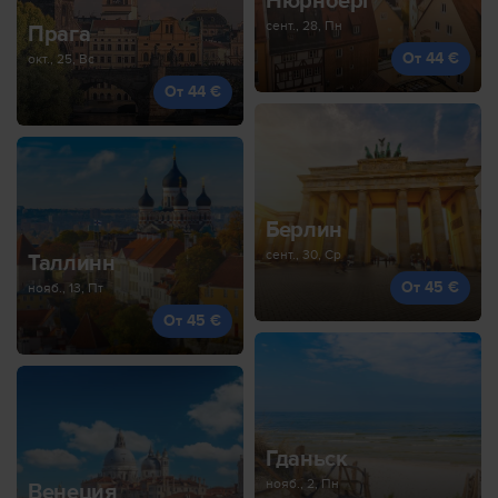
Нюрнберг
сент., 28, Пн
Прага
От 44 €
окт., 25, Вс
От 44 €
Берлин
сент., 30, Ср
Таллинн
От 45 €
нояб., 13, Пт
От 45 €
Гданьск
нояб., 2, Пн
Венеция