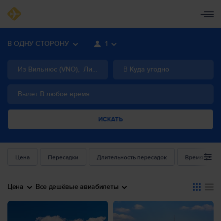
В ОДНУ СТОРОНУ
1
Из
Вильнюс
(
VNO
)
,
Литва
В
Куда угодно
Вылет
В любое время
ИСКАТЬ
Цена
Пересадки
Длительность пересадок
Время выле
Цена
Все дешёвые авиабилеты