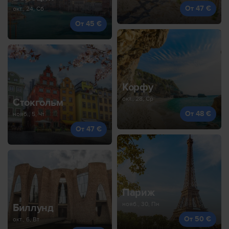
От 47 €
окт., 24, Сб
От 45 €
Корфу
окт., 28, Ср
Стокгольм
От 48 €
нояб., 5, Чт
От 47 €
Париж
нояб., 30, Пн
Биллунд
От 50 €
окт., 6, Вт