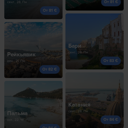
От 81 €
сент., 28, Пн
От 81 €
Бари
сент., 28, Пн
Рейкьявик
От 83 €
дек., 21, Пн
От 82 €
Катания
сент., 28, Пн
Пальма
От 84 €
окт., 22, Чт