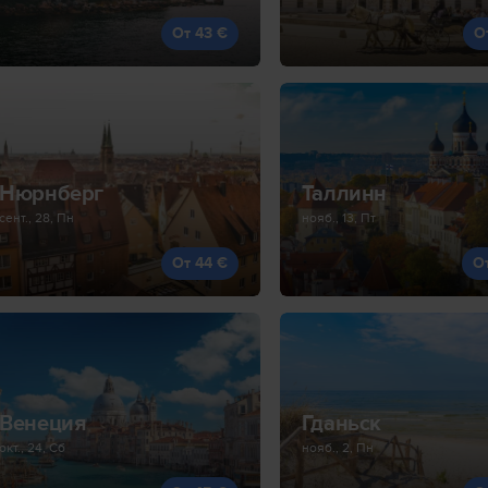
От 43 €
О
Нюрнберг
Таллинн
сент., 28, Пн
нояб., 13, Пт
От 44 €
О
Венеция
Гданьск
окт., 24, Сб
нояб., 2, Пн