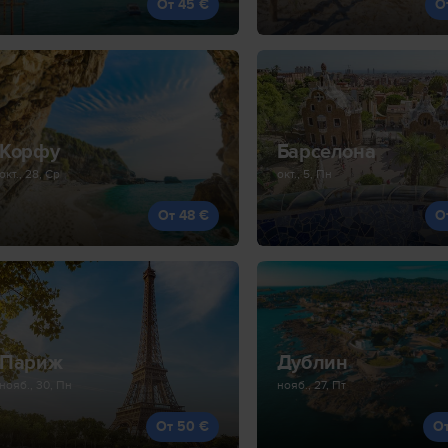
От 45 €
О
Корфу
Барселона
окт., 28, Ср
окт., 5, Пн
От 48 €
О
Париж
Дублин
нояб., 30, Пн
нояб., 27, Пт
От 50 €
О