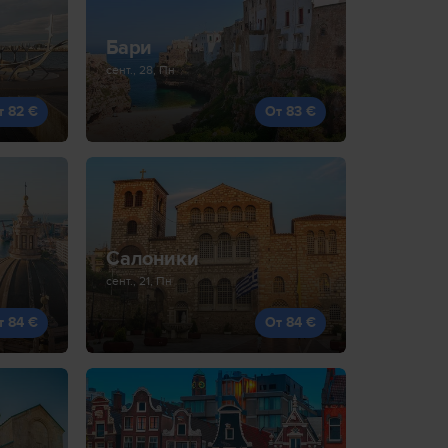
Бари
сент., 28, Пн
т 82 €
От 83 €
Салоники
сент., 21, Пн
т 84 €
От 84 €