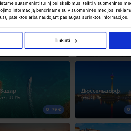
tume suasmeninti turinį bei skelbimus, teikti visuomeninės medij
dojimo informaciją bendriname su visuomeninės medijos, reklamav
os jūsų pateiktos arba naudojant paslaugas surinktos informacijos.
Тиват
Рига
авг., 30, Вс
окт., 3, Сб
Tinkinti
От 64 €
О
Задар
Дюссельдорф
сент., 28, Пн
сент., 28, Пн
От 79 €
О