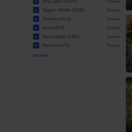
Абу Даби (AUH)
Только
Аддис-Абеба (ADD)
Только
Алматы (ALA)
Только
Алта (ALF)
Только
Амстердам (AMS)
Только
Атланта (ATL)
Только
Больше