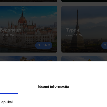
Будапешт
Турин
окт., 19, Пн
сент., 28, Пн
От 54 €
О
Рим
Подгорица
нояб., 27, Пт
сент., 24, Чт
Išsami informacija
От 59 €
О
slapukai