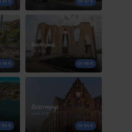
т 47 €
От 47 €
Биллунд
окт., 6, Вт
т 48 €
От 49 €
Дортмунд
нояб., 8, Вс
т 50 €
От 54 €