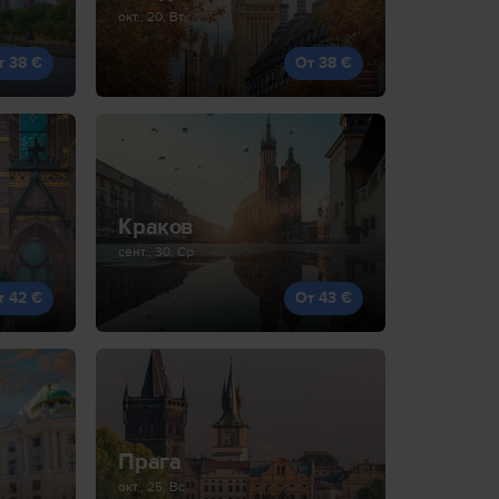
окт., 20, Вт
т 38 €
От 38 €
Краков
сент., 30, Ср
т 42 €
От 43 €
Прага
окт., 25, Вс