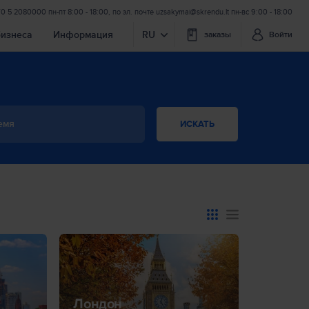
70 5 2080000
пн-пт 8:00 - 18:00
,
по эл. почте
uzsakymai@skrendu.lt
пн-вс 9:00 - 18:00
бизнеса
Информация
RU
заказы
Войти
емя
ИСКАТЬ
Лондон