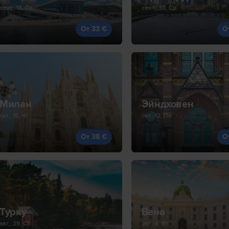
сент., 18, Пт
сент., 30, Ср
От 33 €
О
Милан
Эйндховен
окт., 15, Чт
окт., 12, Пн
От 38 €
О
Турку
Вена
авг., 29, Сб
окт., 6, Вт