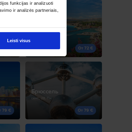
os funkcijas ir analizuoti
imo ir analizės partneriais,
Ницца
окт., 14, Ср
Leisti visus
т 64 €
От 72 €
Брюссель
сент., 28, Пн
т 79 €
От 79 €