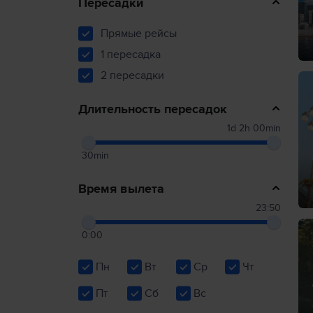
Пересадки
Прямые рейсы
1 пересадка
2 пересадки
Длительность пересадок
1d 2h 00min
30min
Время вылета
23:50
0:00
Пн
Вт
Ср
Чт
Пт
Сб
Вс