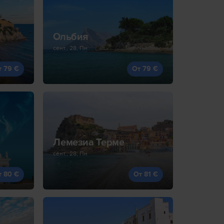
Ольбия
сент., 28, Пн
т 79 €
От 79 €
Лемезиа Терме
сент., 28, Пн
т 80 €
От 81 €