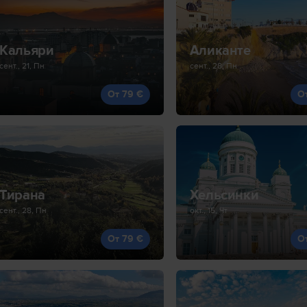
Кальяри
Аликанте
сент., 21, Пн
сент., 28, Пн
От 79 €
О
Тирана
Хельсинки
сент., 28, Пн
окт., 15, Чт
От 79 €
О