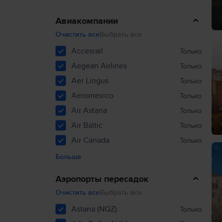
Авиакомпании
Очистить все
Выбрать все
Accesrail
Только
Aegean Airlines
Только
Aer Lingus
Только
Aeromexico
Только
Air Astana
Только
Air Baltic
Только
Air Canada
Только
Больше
Аэропорты пересадок
Очистить все
Выбрать все
Astana (NQZ)
Только