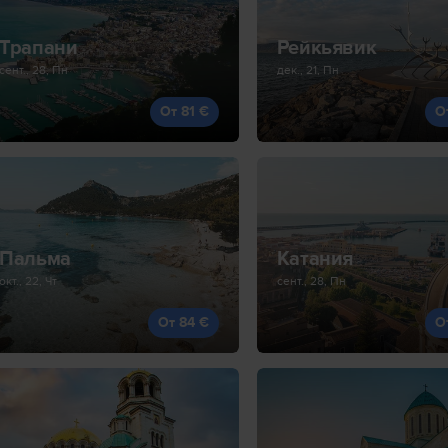
Трапани
Рейкьявик
сент., 28, Пн
дек., 21, Пн
От 81 €
О
Пальма
Катания
окт., 22, Чт
сент., 28, Пн
От 84 €
О