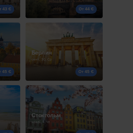
т 43 €
От 44 €
Берлин
сент., 30, Ср
т 45 €
От 45 €
Стокгольм
нояб., 5, Чт