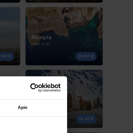
Мальта
нояб., 8, Вс
т 54 €
От 57 €
Берген
авг., 29, Сб
Apie
т 61 €
От 61 €