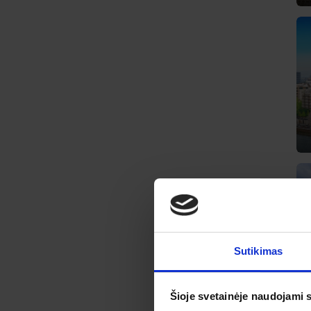
Sutikimas
Šioje svetainėje naudojami 