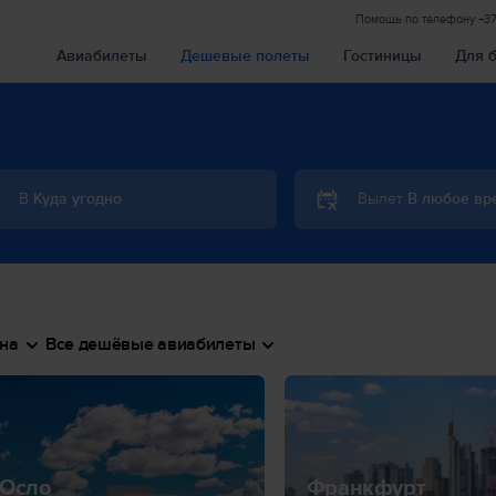
Помощь по телефону
+3
Авиабилеты
Дешевые полеты
Гостиницы
Для 
В
Куда угодно
Вылет
В любое вр
на
Все дешёвые авиабилеты
Осло
Франкфурт