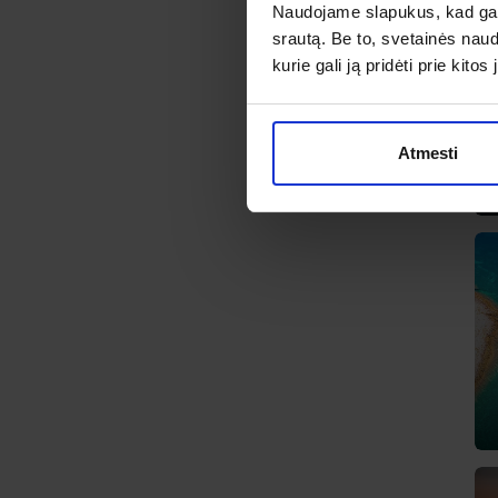
Naudojame slapukus, kad galė
srautą. Be to, svetainės nau
kurie gali ją pridėti prie kit
Atmesti