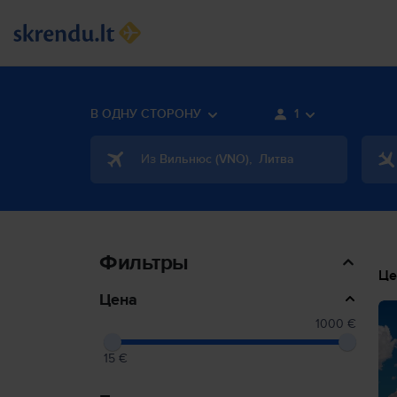
В ОДНУ СТОРОНУ
1
Из
Вильнюс
(
VNO
)
,
Литва
Фильтры
Це
Цена
1000 €
15 €