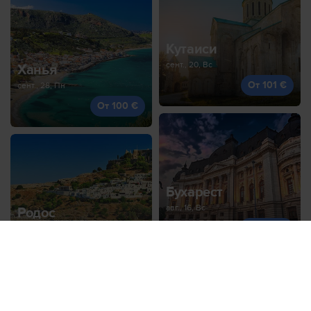
Кутаиси
сент., 20, Вс
Ханья
От 101 €
сент., 28, Пн
От 100 €
Бухарест
авг., 16, Вс
Родос
От 102 €
окт., 1, Чт
От 101 €