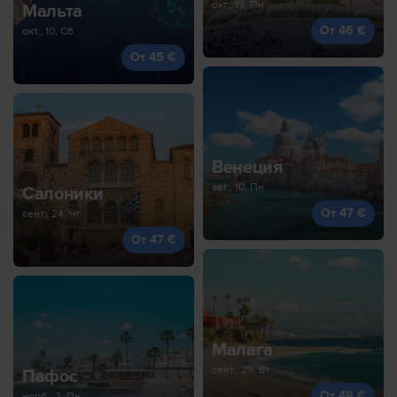
окт., 19, Пн
Мальта
От 46 €
окт., 10, Сб
От 45 €
Венеция
авг., 10, Пн
Салоники
От 47 €
сент., 24, Чт
От 47 €
Малага
сент., 29, Вт
Пафос
От 49 €
нояб., 2, Пн