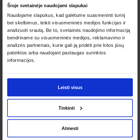
Šioje svetainėje naudojami slapukai
Naudojame slapukus, kad galėtume suasmeninti turinį
bei skelbimus, teikti visuomeninės medijos funkcijas ir
Стокгольм
analizuoti srautą. Be to, svetainės naudojimo informaciją
авг., 22, Сб
Хельсинки
bendriname su visuomeninės medijos, reklamavimo ir
От 63 €
нояб., 5, Чт
analizės partneriais, kurie gali ją pridėti prie kitos jūsų
От 63 €
pateiktos arba naudojant paslaugas surinktos
informacijos.
Leisti visus
Порту
окт., 31, Сб
Севилья
От 66 €
окт., 26, Пн
Tinkinti
От 65 €
Atmesti