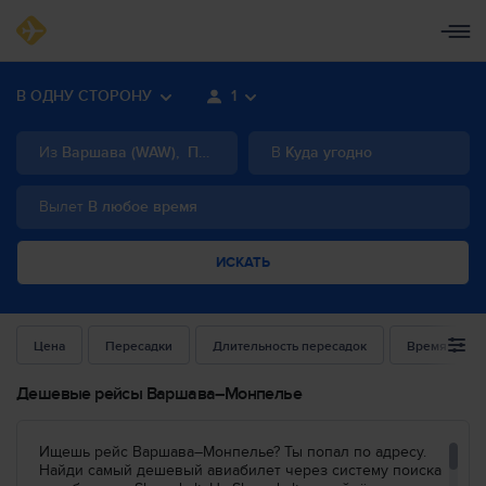
В ОДНУ СТОРОНУ
1
Из
Варшава
(
WAW
)
,
Польша
В
Куда угодно
Вылет
В любое время
ИСКАТЬ
Цена
Пересадки
Длительность пересадок
Время выле
Дешевые рейсы Варшава–Монпелье
Ищешь рейс Варшава–Монпелье? Ты попал по адресу.
Найди самый дешевый авиабилет через систему поиска