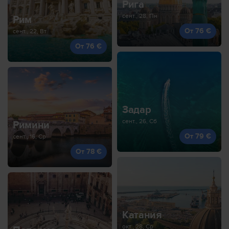
Рига
сент., 28, Пн
Рим
От 76 €
сент., 22, Вт
От 76 €
Задар
сент., 26, Сб
Римини
От 79 €
сент., 16, Ср
От 78 €
Катания
окт., 28, Ср