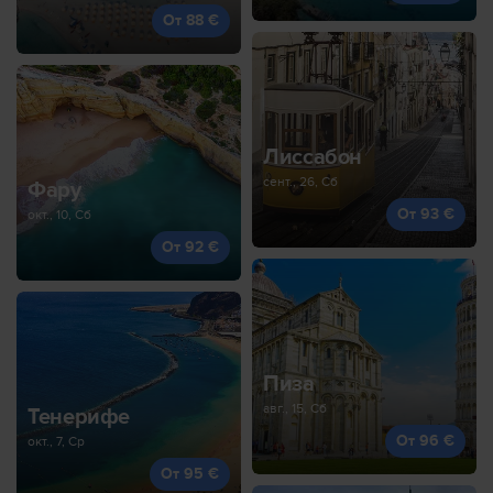
От 88 €
Лиссабон
сент., 26, Сб
Фару
От 93 €
окт., 10, Сб
От 92 €
Пиза
авг., 15, Сб
Тенерифе
От 96 €
окт., 7, Ср
От 95 €