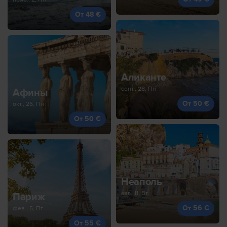
От 48 €
Аликанте
сент., 28, Пн
Афины
От 50 €
окт., 26, Пн
От 50 €
Неаполь
авг., 11, Вт
Париж
От 56 €
фев., 5, Пт
От 55 €