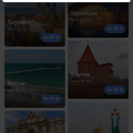
Валенсия
сент., 16, Ср
Таллинн
От 75 €
сент., 2, Ср
От 67 €
Каунас
сент., 14, Пн
Бургас
От 76 €
авг., 28, Пт
От 76 €