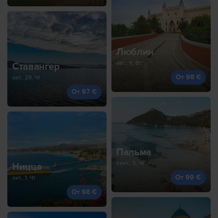
Люблин
авг., 9, Вс
Ставангер
От 98 €
окт., 29, Чт
От 97 €
Пальма
сент., 3, Чт
Ницца
От 99 €
окт., 1, Чт
От 98 €