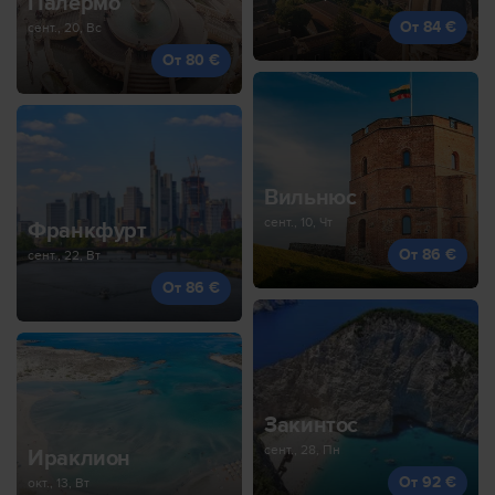
Палермо
От 84 €
сент., 20, Вс
От 80 €
Вильнюс
сент., 10, Чт
Франкфурт
От 86 €
сент., 22, Вт
От 86 €
Закинтос
сент., 28, Пн
Ираклион
От 92 €
окт., 13, Вт