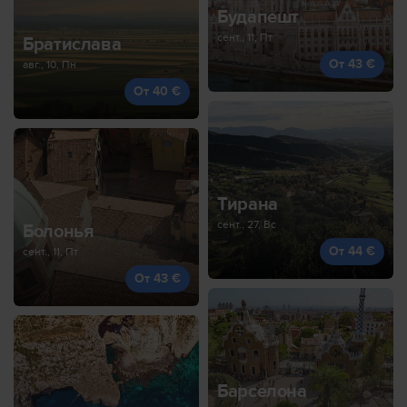
Будапешт
сент., 11, Пт
Братислава
От 43 €
авг., 10, Пн
От 40 €
Тирана
сент., 27, Вс
Болонья
От 44 €
сент., 11, Пт
От 43 €
Барселона