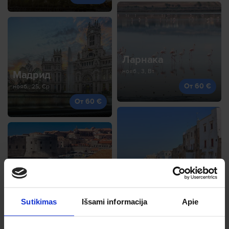
Ларнака
нояб., 3, Вт
Мадрид
От 60 €
нояб., 25, Ср
От 60 €
Бари
сент., 23, Ср
Дубровник
От 61 €
сент., 26, Сб
Sutikimas
Išsami informacija
Apie
От 60 €